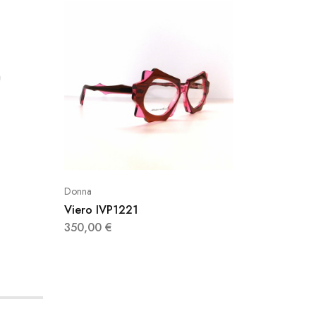
Donna
Donna
Viero IVP1221
Viero 
350,00
€
350,0