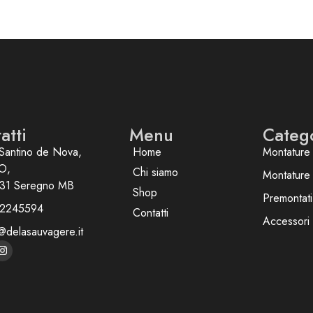
atti
Menu
Categ
Santino de Nova,
Home
Montature 
O,
Chi siamo
Montature
31 Seregno MB
Shop
Premontati
2245594
Contatti
Accessori
@delasauvagere.it