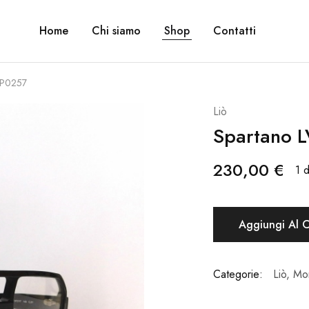
Home
Chi siamo
Shop
Contatti
VP0257
Liò
Spartano 
230,00
€
1 d
Aggiungi Al C
Categorie:
Liò
,
Mon