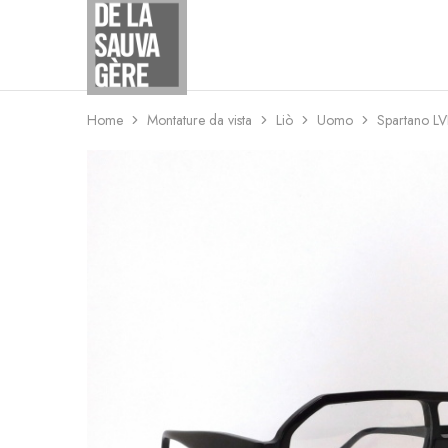
Studio
Ottico
De
La
Sauvagere
Home
Montature da vista
Liò
Uomo
Spartano L