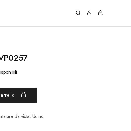
LVP0257
isponibili
arrello
tature da vista
,
Uomo