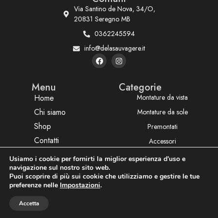
Via Santino de Nova, 34/O,
20831 Seregno MB
0362245594
info@delasauvagere.it
Menu
Categorie
Home
Montature da vista
Chi siamo
Montature da sole
Shop
Premontati
Contatti
Accessori
Usiamo i cookie per fornirti la miglior esperienza d'uso e
navigazione sul nostro sito web.
Privacy policy
Termini e condizioni
P.Iva: P.Iva: 03003870130
Puoi scoprire di più sui cookie che utilizziamo e gestire le tue
preferenze nelle
Impostazioni
.
Accetta
Aggiungi al carrello