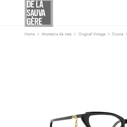
Studio
Ottico
De
La
Sauvagere
Home
Montature da vista
Original Vintage
Donna