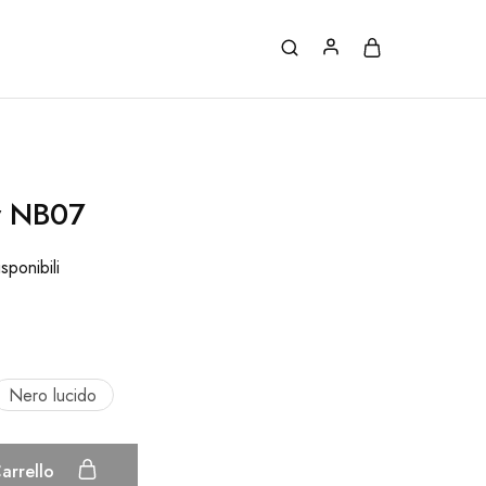
y NB07
isponibili
Nero lucido
arrello