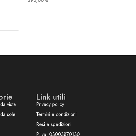
395,00
€
350,0
orie
Link utili
da vista
Privacy policy
 da sole
Termini e condizioni
Resi e spedizioni
P.Iva: 03003870130