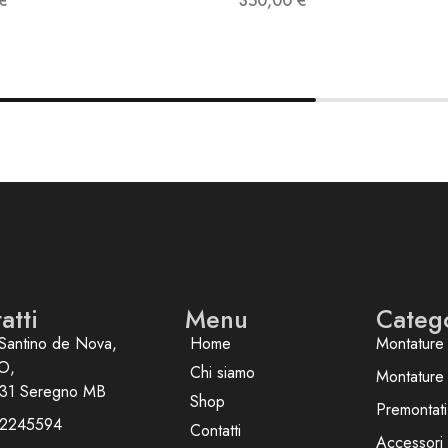
€
350,00
€
atti
Menu
Categ
Santino de Nova,
Home
Montature 
O,
Chi siamo
Montature
31 Seregno MB
Shop
Premontati
2245594
Contatti
Accessori