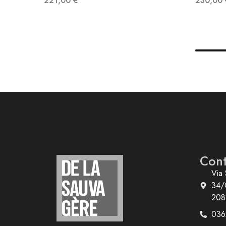
221,00
€
230,00
Cont
Via 
34/
208
036