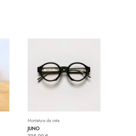
Montature da vista
Donna
JUNO
Viero I