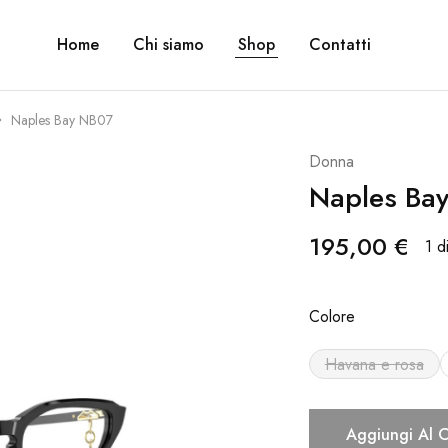
Home
Chi siamo
Shop
Contatti
Naples Bay NB07
Donna
Naples Ba
195,00
€
1 d
Colore
Havana e rosa
Aggiungi Al C