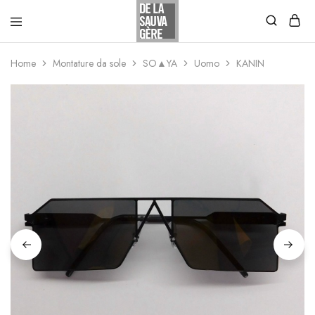
Home
Montature da sole
SO▲YA
Uomo
KANIN