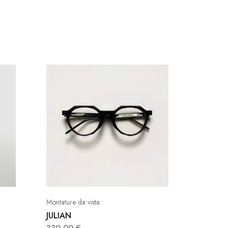
Montature da vista
Donna
JULIAN
Viero I