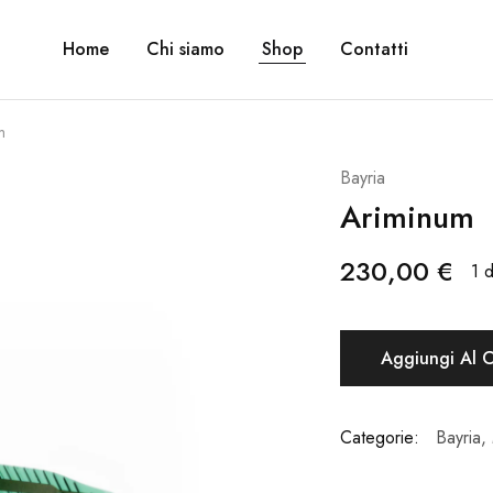
Home
Chi siamo
Shop
Contatti
m
Bayria
Ariminum
230,00
€
1 d
Aggiungi Al C
Categorie:
Bayria
,