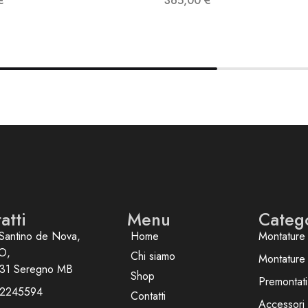
€
365,00
€
atti
Menu
Categ
Santino de Nova,
Home
Montature 
O,
Chi siamo
Montature
31 Seregno MB
Shop
Premontati
2245594
Contatti
Accessori