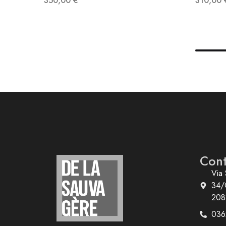
350,00
€
310,00
Cont
Via 
34/
208
036