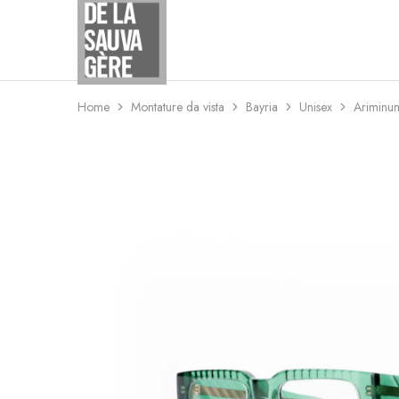
Studio
Ottico
De
La
Sauvagere
Home
Montature da vista
Bayria
Unisex
Ariminu