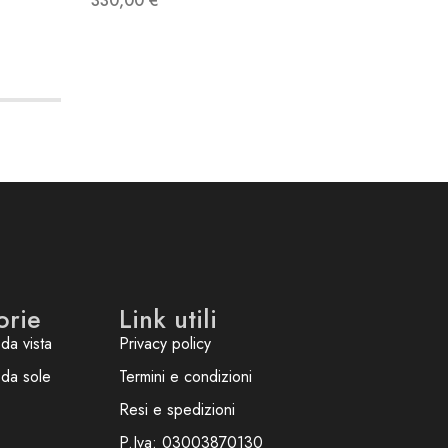
330,00
€
350,0
orie
Link utili
da vista
Privacy policy
 da sole
Termini e condizioni
Resi e spedizioni
P.Iva: 03003870130