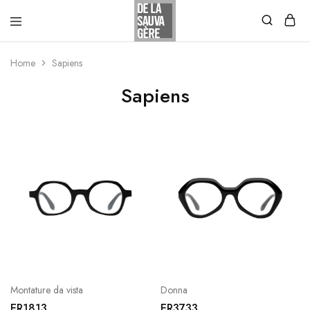
Home
Sapiens
Sapiens
Montature da vista
Donna
ER1813
ER3733