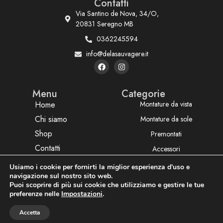
Contatti
Via Santino de Nova, 34/O,
20831 Seregno MB
0362245594
info@delasauvagere.it
Menu
Categorie
Home
Montature da vista
Chi siamo
Montature da sole
Shop
Premontati
Contatti
Accessori
Usiamo i cookie per fornirti la miglior esperienza d'uso e
navigazione sul nostro sito web.
Privacy policy
Termini e condizioni
P.Iva: P.Iva: 03003870130
Puoi scoprire di più sui cookie che utilizziamo e gestire le tue
preferenze nelle
Impostazioni
.
Accetta