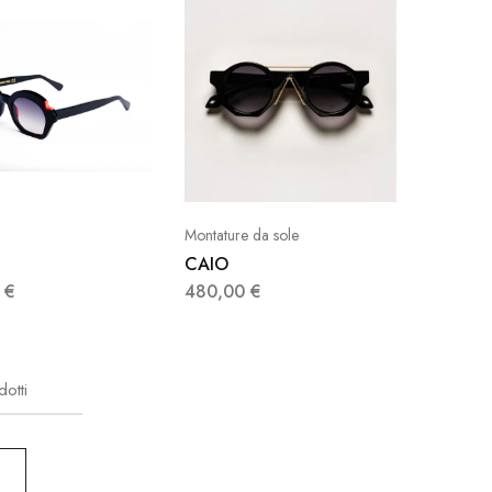
Montature da sole
CAIO
0
€
480,00
€
otti