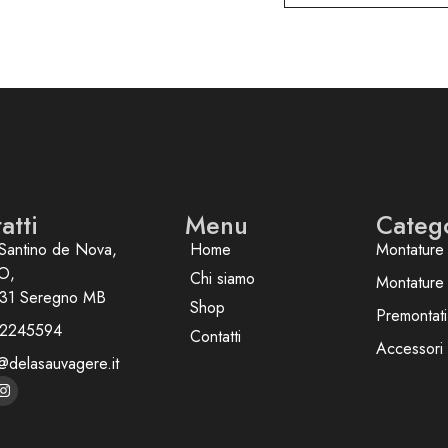
atti
Menu
Categ
Santino de Nova,
Home
Montature 
O,
Chi siamo
Montature
31 Seregno MB
Shop
Premontati
2245594
Contatti
Accessori
@delasauvagere.it