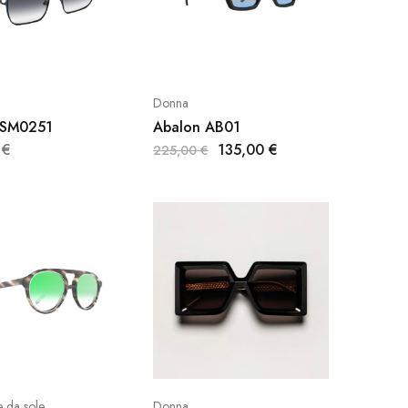
Donna
LSM0251
Abalon AB01
0
€
135,00
€
225,00
€
 da sole
Donna