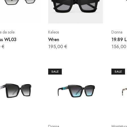
e da sole
Kaleos
Donna
ss WL03
Wren
19.89 
0
€
195,00
€
156,0
SALE
SALE
Donna
Montature