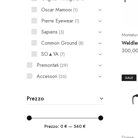
Oscar Mamooi
1
Pierre Eyewear
1
Sapiens
3
Montatur
Common Ground
Weldle
8
300,0
SO▲YA
7
Premontati
29
Accessori
26
SALE
Prezzo
Prezzo:
0 €
—
540 €
Donna