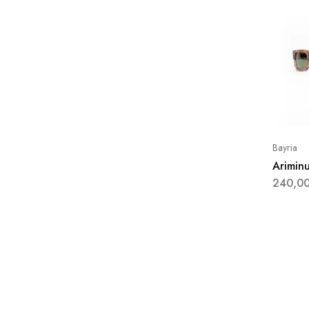
Bayria
Arimin
240,0