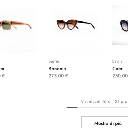
Bayria
Bayria
um
Bononia
Caer
0
€
275,00
€
250,0
Visualizzati
16
di
121
prod
Mostra di più