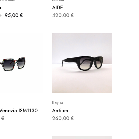
a
AIDE
95,00
€
420,00
€
€
Bayria
 Venezia ISM1130
Antium
0
€
260,00
€