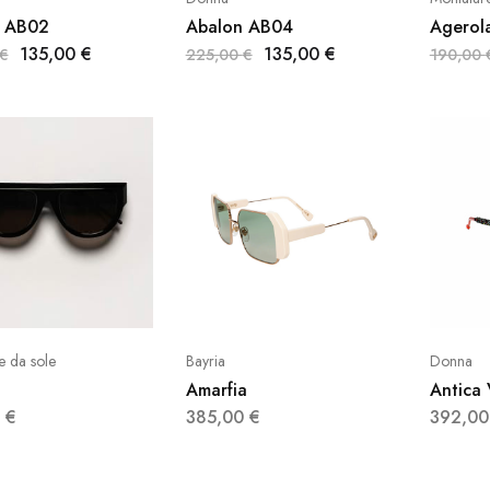
 AB02
Abalon AB04
Agerol
135,00
€
135,00
€
€
225,00
€
190,00
e da sole
Bayria
Donna
Amarfia
Antica
0
€
385,00
€
392,0