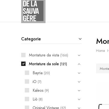
Studio
Ottico
De
La
Sauvagere
Mon
Categorie
Home
Montature da vista
166
Montature da sole
121
Monta
Bayria
20
iO
7
Kaleos
9
Liò
8
Original Vintage
57