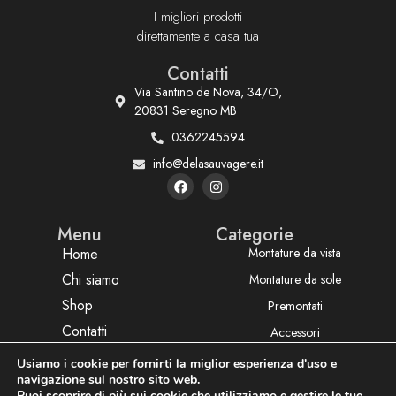
I migliori prodotti
direttamente a casa tua
Contatti
Via Santino de Nova, 34/O,
20831 Seregno MB
0362245594
info@delasauvagere.it
Menu
Categorie
Home
Montature da vista
Chi siamo
Montature da sole
Shop
Premontati
Contatti
Accessori
Usiamo i cookie per fornirti la miglior esperienza d'uso e
navigazione sul nostro sito web.
Privacy policy
Termini e condizioni
P.Iva: P.Iva: 03003870130
Puoi scoprire di più sui cookie che utilizziamo e gestire le tue